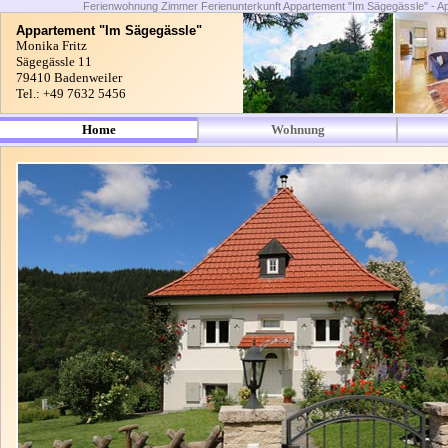
Ferienwohnung Zimmer Ferienunterkunft Appartement "Im Sägegässle" - A
Appartement "Im Sägegässle"
Monika Fritz
Sägegässle 11
79410 Badenweiler
Tel.: +49 7632 5456
Home
Wohnung